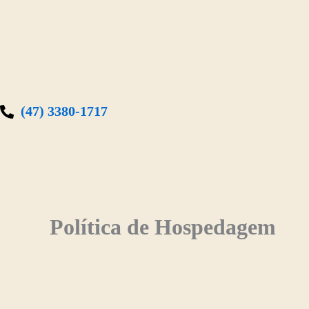
Ir
para
o
conteúdo
(47) 3380-1717
Política de Hospedagem